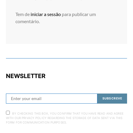
Tem de
iniciar a sessão
para publicar um
comentário.
NEWSLETTER
SUBSCREVE
BY CHECKING THIS BOX, YOU CONFIRM THAT YOU HAVE READ AND AGREE
WITH OUR PRIVACY POLICY REGARDING THE STORAGE OF DATA SENT VIA THIS
FORM FOR COMMUNICATION PURPOSES.