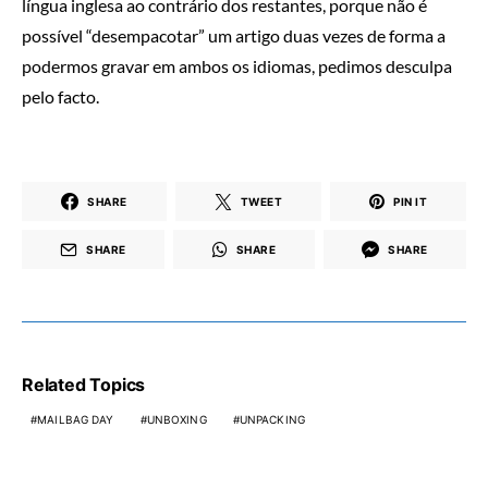
língua inglesa ao contrário dos restantes, porque não é
possível “desempacotar” um artigo duas vezes de forma a
podermos gravar em ambos os idiomas, pedimos desculpa
pelo facto.
SHARE
TWEET
PIN IT
SHARE
SHARE
SHARE
Related Topics
MAILBAG DAY
UNBOXING
UNPACKING