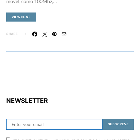
móvel, como 100Mhz,…
VIEW POST
SHARE
NEWSLETTER
SUBSCREVE
BY CHECKING THIS BOX, YOU CONFIRM THAT YOU HAVE READ AND AGREE