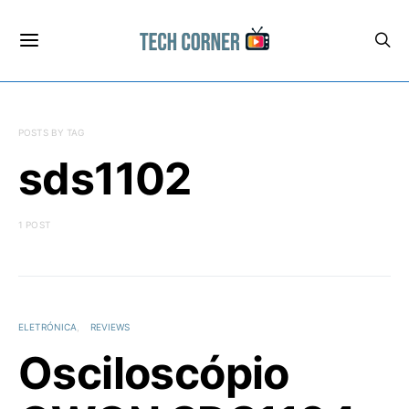
POSTS BY TAG
sds1102
1 POST
ELETRÓNICA
REVIEWS
Osciloscópio